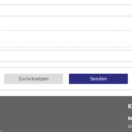
Zurücksetzen
K
B
W
e