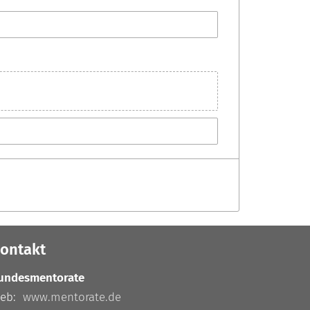
ontakt
undesmentorate
eb:
www.mentorate.de